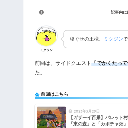
記事内に
寝ぐせの王様、
ミクジン
で
ミクジン
前回は、サイドクエスト
「でかくたって
た。
前回はこちら
2023年3月29日
【ガザーイ百景】パレット村
「東の森」と「カボチャ畑」