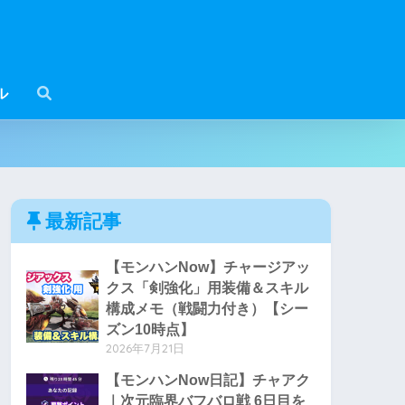
ル
最新記事
【モンハンNow】チャージアッ
クス「剣強化」用装備＆スキル
構成メモ（戦闘力付き）【シー
ズン10時点】
2026年7月21日
【モンハンNow日記】チャアク
｜次元臨界バフバロ戦 6日目を