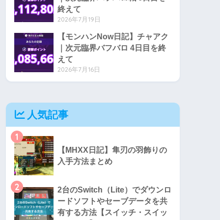
終えて
2026年7月19日
【モンハンNow日記】チャアク
｜次元臨界バフバロ 4日目を終
えて
2026年7月16日
人気記事
1
【MHXX日記】隼刃の羽飾りの
入手方法まとめ
2
2台のSwitch（Lite）でダウンロ
ードソフトやセーブデータを共
有する方法【スイッチ・スイッ