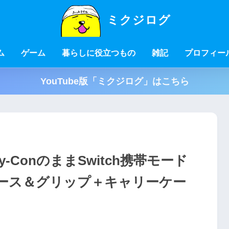
ミクジログ
ム
ゲーム
暮らしに役立つもの
雑記
プロフィー
YouTube版「ミクジログ」はこちら
oy-ConのままSwitch携帯モード
ース＆グリップ＋キャリーケー