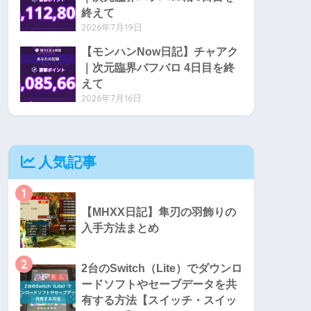
終えて
2026年7月19日
【モンハンNow日記】チャアク
｜次元臨界バフバロ 4日目を終
えて
2026年7月16日
人気記事
1
【MHXX日記】隼刃の羽飾りの
入手方法まとめ
2
2台のSwitch（Lite）でダウンロ
ードソフトやセーブデータを共
有する方法【スイッチ・スイッ