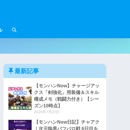
ル
最新記事
【モンハンNow】チャージアッ
クス「剣強化」用装備＆スキル
構成メモ（戦闘力付き）【シー
ズン10時点】
2026年7月21日
【モンハンNow日記】チャアク
｜次元臨界バフバロ戦 6日目を