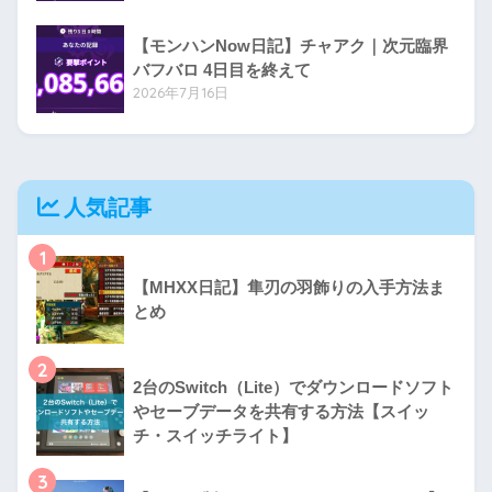
【モンハンNow日記】チャアク｜次元臨界
バフバロ 4日目を終えて
2026年7月16日
人気記事
1
【MHXX日記】隼刃の羽飾りの入手方法ま
とめ
2
2台のSwitch（Lite）でダウンロードソフト
やセーブデータを共有する方法【スイッ
チ・スイッチライト】
3