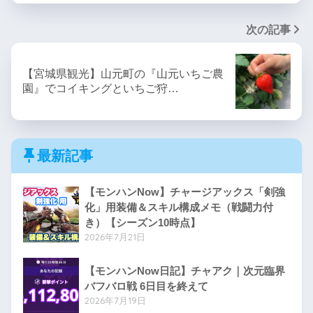
次の記事
【宮城県観光】山元町の『山元いちご農
園』でコイキングといちご狩…
最新記事
【モンハンNow】チャージアックス「剣強
化」用装備＆スキル構成メモ（戦闘力付
き）【シーズン10時点】
2026年7月21日
【モンハンNow日記】チャアク｜次元臨界
バフバロ戦 6日目を終えて
2026年7月19日