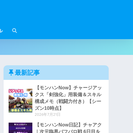
ル
最新記事
【モンハンNow】チャージアッ
クス「剣強化」用装備＆スキル
構成メモ（戦闘力付き）【シー
ズン10時点】
2026年7月21日
【モンハンNow日記】チャアク
｜次元臨界バフバロ戦 6日目を