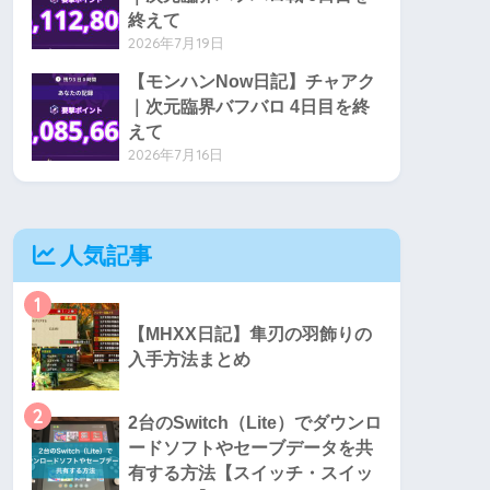
終えて
2026年7月19日
【モンハンNow日記】チャアク
｜次元臨界バフバロ 4日目を終
えて
2026年7月16日
人気記事
1
【MHXX日記】隼刃の羽飾りの
入手方法まとめ
2
2台のSwitch（Lite）でダウンロ
ードソフトやセーブデータを共
有する方法【スイッチ・スイッ