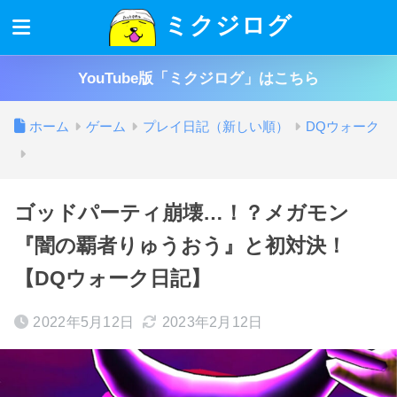
ミクジログ
YouTube版「ミクジログ」はこちら
ホーム
ゲーム
プレイ日記（新しい順）
DQウォーク
ゴッドパーティ崩壊…！？メガモン
『闇の覇者りゅうおう』と初対決！
【DQウォーク日記】
2022年5月12日
2023年2月12日