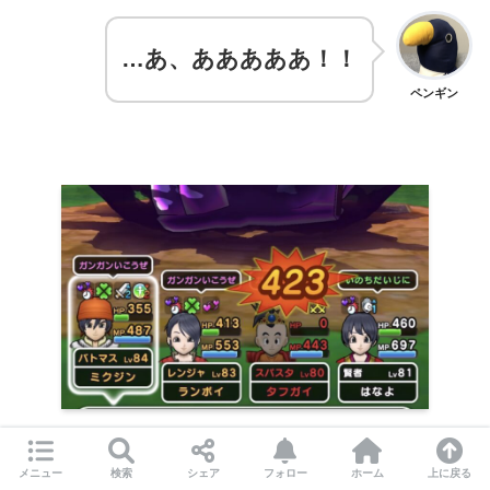
…あ、あああああ！！
ペンギン
メニュー
検索
シェア
フォロー
ホーム
上に戻る
殺したァアアア！！