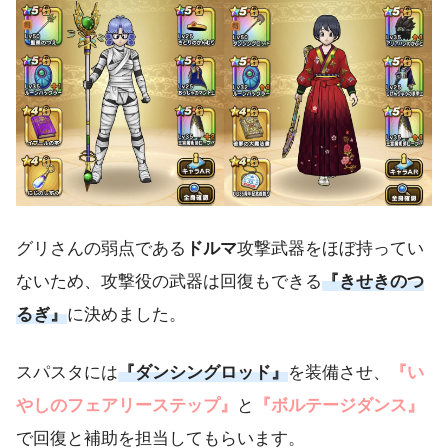
グリさんの弱点である
ドルマ
攻撃武器をほぼ持ってい
ないため、攻撃役の武器は回復もできる
『きせきのつ
るぎ』
に決めました。
スパスタには
『ダンシングロッド』
を装備させ、
『い
やしのフェアリーステップ』
と
『ボルテージダンス』
で回復と補助を担当してもらいます。