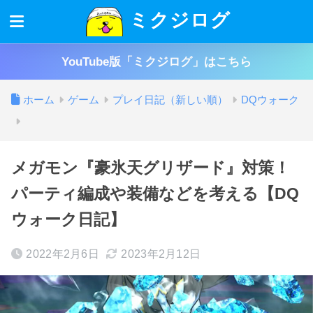
ミクジログ
YouTube版「ミクジログ」はこちら
ホーム
ゲーム
プレイ日記（新しい順）
DQウォーク
メガモン『豪氷天グリザード』対策！
パーティ編成や装備などを考える【DQ
ウォーク日記】
2022年2月6日
2023年2月12日