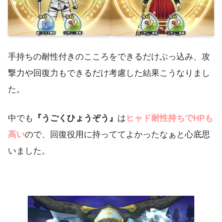
手持ちの耐性付きのこころをできるだけぶっ込み、攻
撃力や回復力もできるだけ考慮した結果こうなりまし
た。
中でも
『うごくひょうぞう』
は
ヒャド耐性持ちでHPも
高い
ので、回復役用に持っててよかったなぁと心底思
いました。