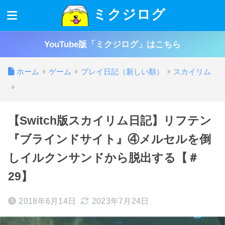
ミクジログ
YouTube版「ミクジログ」はこちら
ホーム
ゲーム
プレイ日記（新しい順）
スカイリム
【Switch版スカイリム日記】リフテン
『ブラインドサイト』④メルセルを倒
しイルクンサンドから脱出する【＃
29】
2018年6月14日
2023年7月24日