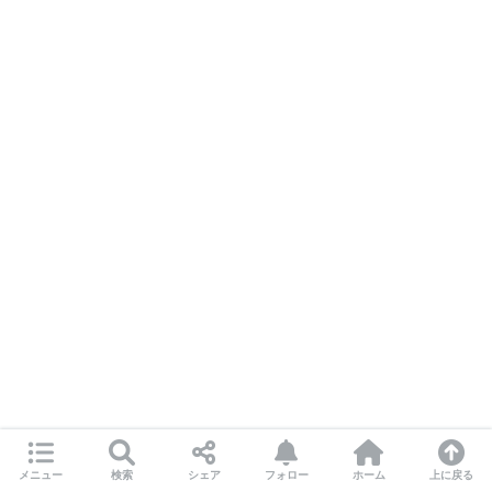
アターリング・ヒルズ洞窟に行く
メニュー
検索
シェア
フォロー
ホーム
上に戻る