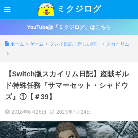
ミクジログ
YouTube版「ミクジログ」はこちら
ホーム
ゲーム
プレイ日記（新しい順）
スカイリム
【Switch版スカイリム日記】盗賊ギル
ド特殊任務『サマーセット・シャドウ
ズ』①【＃39】
2018年6月26日
2023年7月24日