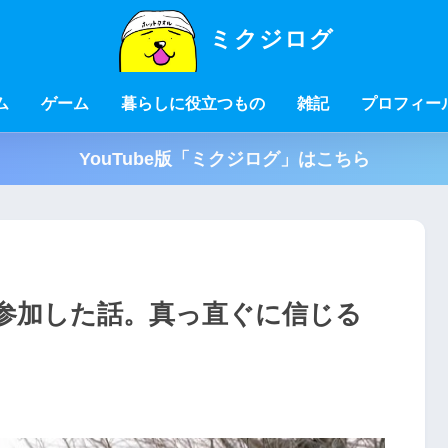
ミクジログ
ム
ゲーム
暮らしに役立つもの
雑記
プロフィー
YouTube版「ミクジログ」はこちら
参加した話。真っ直ぐに信じる