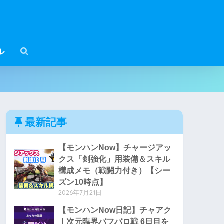
ル
最新記事
【モンハンNow】チャージアッ
クス「剣強化」用装備＆スキル
構成メモ（戦闘力付き）【シー
ズン10時点】
2026年7月21日
【モンハンNow日記】チャアク
｜次元臨界バフバロ戦 6日目を