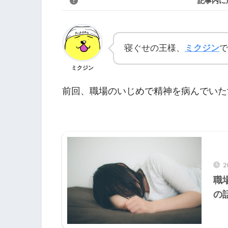
記事内に
寝ぐせの王様、
ミクジン
で
ミクジン
前回、職場のいじめで精神を病んでいた
2
職
の