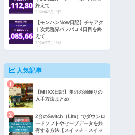
終えて
2026年7月19日
【モンハンNow日記】チャアク
｜次元臨界バフバロ 4日目を終
えて
2026年7月16日
人気記事
1
【MHXX日記】隼刃の羽飾りの
入手方法まとめ
2
2台のSwitch（Lite）でダウンロ
ードソフトやセーブデータを共
有する方法【スイッチ・スイッ