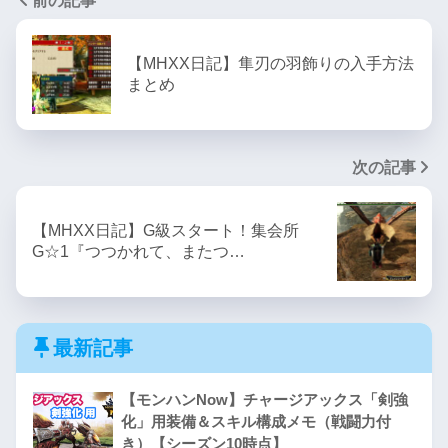
前の記事
【MHXX日記】隼刃の羽飾りの入手方法
まとめ
次の記事
【MHXX日記】G級スタート！集会所
G☆1『つつかれて、またつ…
最新記事
【モンハンNow】チャージアックス「剣強
化」用装備＆スキル構成メモ（戦闘力付
き）【シーズン10時点】