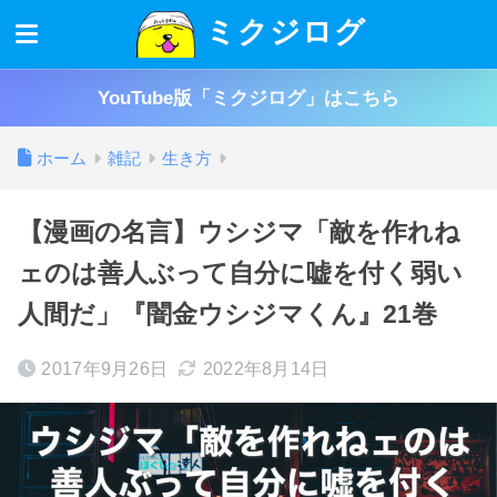
ミクジログ
YouTube版「ミクジログ」はこちら
ホーム
雑記
生き方
【漫画の名言】ウシジマ「敵を作れね
ェのは善人ぶって自分に嘘を付く弱い
人間だ」『闇金ウシジマくん』21巻
2017年9月26日
2022年8月14日