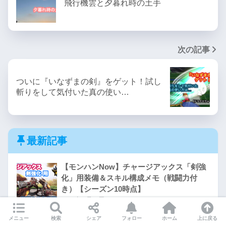
飛行機雲と夕暮れ時の土手
次の記事
ついに『いなずまの剣』をゲット！試し
斬りをして気付いた真の使い…
最新記事
【モンハンNow】チャージアックス「剣強
化」用装備＆スキル構成メモ（戦闘力付
き）【シーズン10時点】
2026年7月21日
メニュー
検索
シェア
フォロー
ホーム
上に戻る
【モンハンNow日記】チャアク｜次元臨界