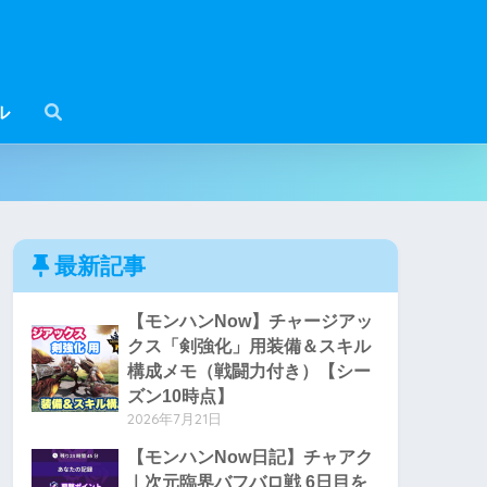
ル
最新記事
【モンハンNow】チャージアッ
クス「剣強化」用装備＆スキル
構成メモ（戦闘力付き）【シー
ズン10時点】
2026年7月21日
【モンハンNow日記】チャアク
｜次元臨界バフバロ戦 6日目を