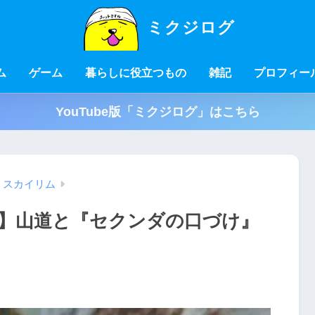
ミクジログ
ム
ゲーム
暮らしに役立つもの
雑記
プロフィー
YouTube版「ミクジログ」はこちら
スカイリム
日記】山道と『セクンダの口づけ』