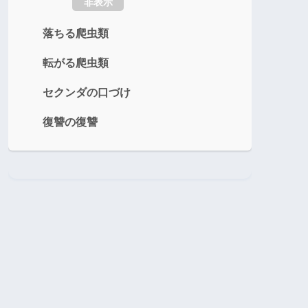
非表示
落ちる爬虫類
転がる爬虫類
セクンダの口づけ
復讐の復讐