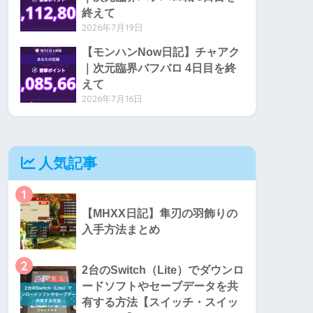
終えて
2026年7月19日
【モンハンNow日記】チャアク
｜次元臨界バフバロ 4日目を終
えて
2026年7月16日
人気記事
1
【MHXX日記】隼刃の羽飾りの
入手方法まとめ
2
2台のSwitch（Lite）でダウンロ
ードソフトやセーブデータを共
有する方法【スイッチ・スイッ