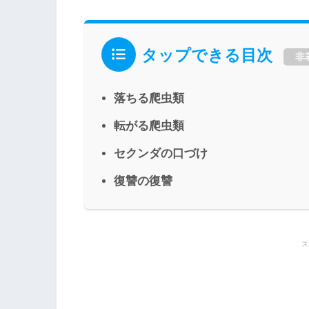
タップできる目次
非
落ちる爬虫類
転がる爬虫類
セクンダの口づけ
復讐の復讐
ス