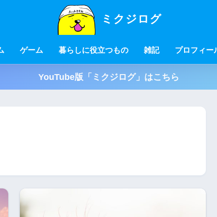
ミクジログ
ム
ゲーム
暮らしに役立つもの
雑記
プロフィー
YouTube版「ミクジログ」はこちら