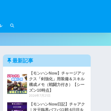
ル
最新記事
【モンハンNow】チャージアッ
クス「剣強化」用装備＆スキル
構成メモ（戦闘力付き）【シー
ズン10時点】
2026年7月21日
【モンハンNow日記】チャアク
｜次元臨界バフバロ戦 6日目を