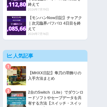
終えて
2026年7月19日
【モンハンNow日記】チャアク
｜次元臨界バフバロ 4日目を終
えて
2026年7月16日
人気記事
1
【MHXX日記】隼刃の羽飾りの
入手方法まとめ
2
2台のSwitch（Lite）でダウンロ
ードソフトやセーブデータを共
有する方法【スイッチ・スイッ