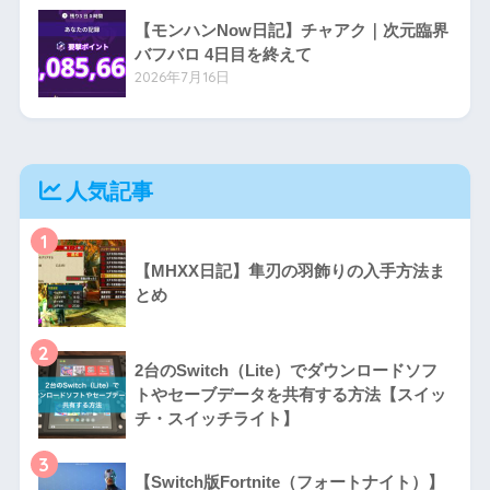
【モンハンNow日記】チャアク｜次元臨界
バフバロ 4日目を終えて
2026年7月16日
人気記事
1
【MHXX日記】隼刃の羽飾りの入手方法ま
とめ
2
2台のSwitch（Lite）でダウンロードソフ
トやセーブデータを共有する方法【スイッ
チ・スイッチライト】
3
【Switch版Fortnite（フォートナイト）】