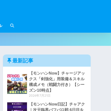
ル
最新記事
【モンハンNow】チャージアッ
クス「剣強化」用装備＆スキル
構成メモ（戦闘力付き）【シー
ズン10時点】
2026年7月21日
【モンハンNow日記】チャアク
｜次元臨界バフバロ戦 6日目を