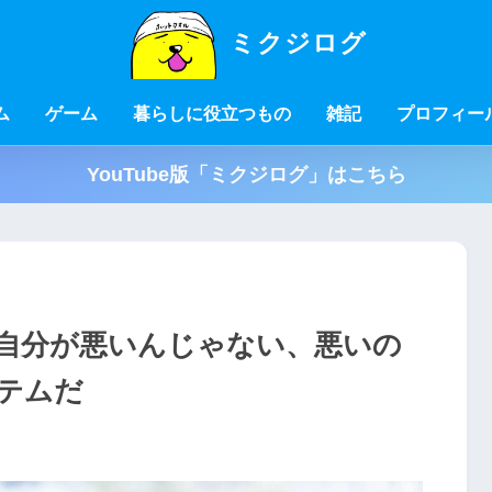
ミクジログ
ム
ゲーム
暮らしに役立つもの
雑記
プロフィー
YouTube版「ミクジログ」はこちら
自分が悪いんじゃない、悪いの
テムだ