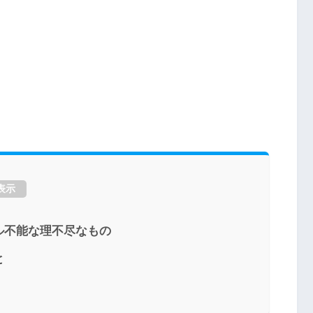
表示
ル不能な理不尽なもの
と