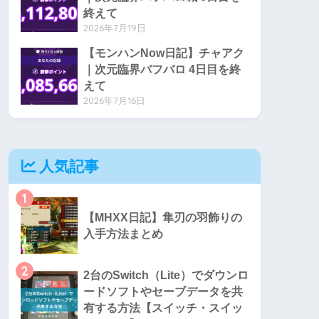
終えて
2026年7月19日
【モンハンNow日記】チャアク
｜次元臨界バフバロ 4日目を終
えて
2026年7月16日
人気記事
1
【MHXX日記】隼刃の羽飾りの
入手方法まとめ
2
2台のSwitch（Lite）でダウンロ
ードソフトやセーブデータを共
有する方法【スイッチ・スイッ