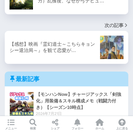
カ）乱獲後、なぜか弓デビュ…
次の記事
【感想】映画『霊幻道士～こちらキョン
シー退治局～』を観て恋愛が…
最新記事
【モンハンNow】チャージアックス「剣強
化」用装備＆スキル構成メモ（戦闘力付
き）【シーズン10時点】
2026年7月21日
【モンハンNow日記】チャアク｜次元臨界
メニュー
検索
シェア
フォロー
ホーム
上に戻る