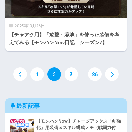
2025年10月26日
【チャアク用】「攻撃・境地」を使った装備を考
えてみる【モンハンNow日記｜シーズン7】
1
2
3
…
86
最新記事
【モンハンNow】チャージアックス「剣強
化」用装備＆スキル構成メモ（戦闘力付