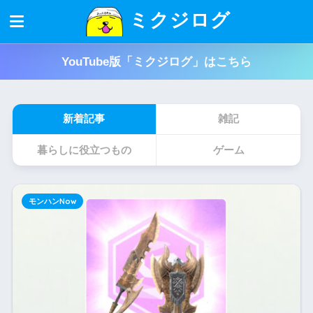
ミクジログ
YouTube版「ミクジログ」はこちら
新着記事
雑記
暮らしに役立つもの
ゲーム
モンハンNow